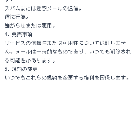
スパムまたは迷惑メールの送信。
違法行為。
嫌がらせまたは悪用。
4. 免責事項
サービスの信頼性または可用性について保証しませ
ん。メールは一時的なものであり、いつでも削除され
る可能性があります。
5. 規約の変更
いつでもこれらの規約を変更する権利を留保します。