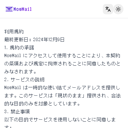
MoeMail
切换
利用規約
最終更新日：2024年12月9日
1. 規約の承諾
MoeMail にアクセスして使用することにより、本契約
の条項および規定に拘束されることに同意したものと
みなされます。
2. サービスの説明
MoeMail は一時的な使い捨てメールアドレスを提供し
ます。このサービスは「現状のまま」提供され、合法
的な目的のみを対象としています。
3. 禁止事項
以下の目的でサービスを使用しないことに同意しま
す：